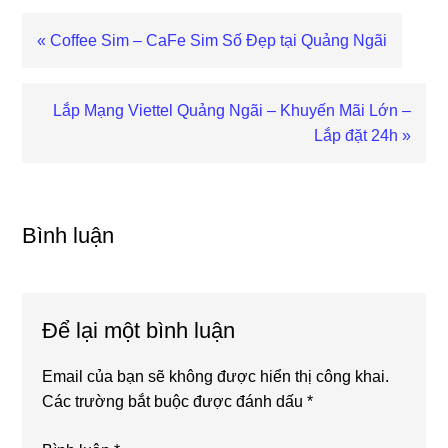
Bài
« Coffee Sim – CaFe Sim Số Đẹp tại Quảng Ngãi
viết
trước
Bài
Lắp Mạng Viettel Quảng Ngãi – Khuyến Mãi Lớn –
viết
Lắp đặt 24h »
sau
Reader
Interactions
Bình luận
Để lại một bình luận
Email của bạn sẽ không được hiển thị công khai.
Các trường bắt buộc được đánh dấu
*