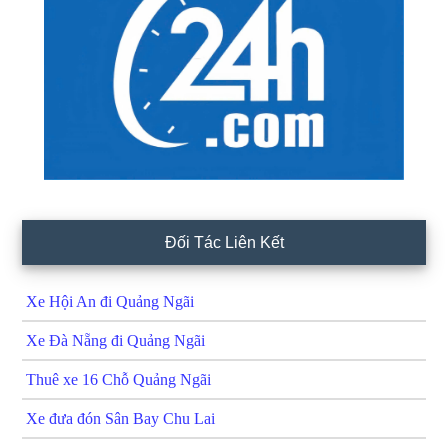
Đối Tác Liên Kết
Xe Hội An đi Quảng Ngãi
Xe Đà Nẵng đi Quảng Ngãi
Thuê xe 16 Chỗ Quảng Ngãi
Xe đưa đón Sân Bay Chu Lai