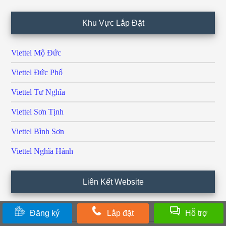
Khu Vực Lắp Đặt
Viettel Mộ Đức
Viettel Đức Phổ
Viettel Tư Nghĩa
Viettel Sơn Tịnh
Viettel Bình Sơn
Viettel Nghĩa Hành
Liên Kết Website
Viettel Telecom
Đăng ký
Lắp đặt
Hỗ trợ