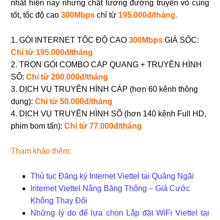
nhất hiện nay nhưng chất lượng đường truyền vô cùng
tốt, tốc độ cao
300Mbps
chỉ từ
195.000đ/tháng.
1. GÓI INTERNET TỐC ĐỘ CAO
300Mbps
GIÁ SỐC:
Chỉ từ 195.000đ/tháng
2. TRỌN GÓI COMBO CÁP QUANG + TRUYỀN HÌNH
SỐ:
Chỉ từ 200.000đ/tháng
3. DỊCH VỤ TRUYỀN HÌNH CÁP (hơn 60 kênh thông
dụng):
Chỉ từ 50.000đ/tháng
4. DỊCH VỤ TRUYỀN HÌNH SỐ (hơn 140 kênh Full HD,
phim bom tấn):
Chỉ từ 77.000đ/tháng
Tham khảo thêm:
Thủ tục Đăng ký Internet Viettel tại Quảng Ngãi
Internet Viettel Nâng Băng Thông – Giá Cước
Không Thay Đổi
Những lý do để lựa chọn Lắp đặt WiFi Viettel tại