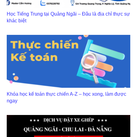
Học Tiếng Trung tại Quảng Ngãi – Đâu là địa chỉ thực sự
khác biệt
Khóa học kế toán thực chiến A-Z – học xong, làm được
ngay