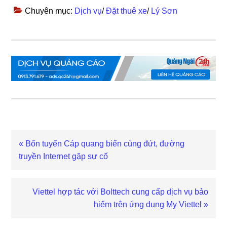
Chuyên mục:
Dịch vụ
/
Đặt thuê xe
/
Lý Sơn
Bài
« Bốn tuyến Cáp quang biển cùng đứt, đường
viết
truyền Internet gặp sự cố
trước
Bài
Viettel hợp tác với Bolttech cung cấp dịch vụ bảo
viết
hiểm trên ứng dụng My Viettel »
sau