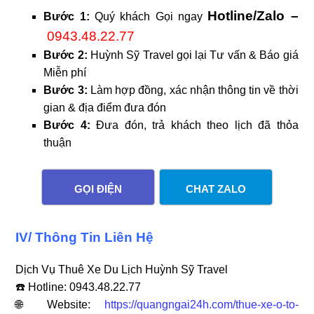
Hotline/Zalo –
Bước 1:
Quý khách Gọi ngay
0943.48.22.77
Bước 2:
Huỳnh Sỹ Travel gọi lại Tư vấn & Báo giá
Miễn phí
Bước 3:
Làm hợp đồng, xác nhận thông tin về thời
gian & địa điểm đưa đón
Bước 4:
Đưa đón, trả khách theo lịch đã thỏa
thuận
GỌI ĐIỆN
CHAT ZALO
IV/ Thông Tin Liên Hệ
Dịch Vụ Thuê Xe Du Lịch Huỳnh Sỹ Travel
☎️ Hotline: 0943.48.22.77
🌐 Website:
https://quangngai24h.com/thue-xe-o-to-