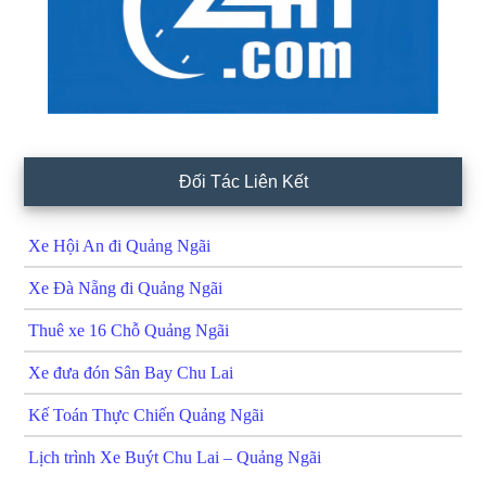
Đối Tác Liên Kết
Xe Hội An đi Quảng Ngãi
Xe Đà Nẵng đi Quảng Ngãi
Thuê xe 16 Chỗ Quảng Ngãi
Xe đưa đón Sân Bay Chu Lai
Kế Toán Thực Chiến Quảng Ngãi
Lịch trình Xe Buýt Chu Lai – Quảng Ngãi