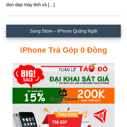
dọn dẹp máy tính và […]
Sidebar
Sang Store – iPhone Quảng Ngãi
chính
iPhone Trả Góp 0 Đồng