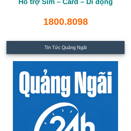
Hỗ trợ Sim – Card – Di động
1800.8098
Tin Tức Quảng Ngãi