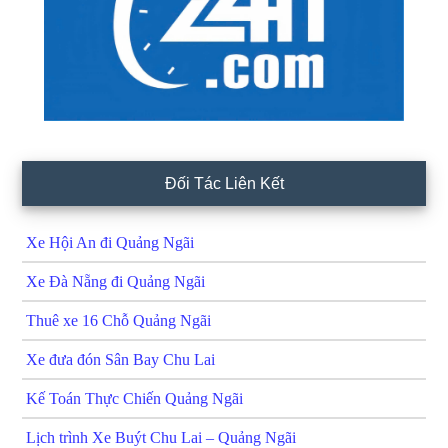
Đối Tác Liên Kết
Xe Hội An đi Quảng Ngãi
Xe Đà Nẵng đi Quảng Ngãi
Thuê xe 16 Chỗ Quảng Ngãi
Xe đưa đón Sân Bay Chu Lai
Kế Toán Thực Chiến Quảng Ngãi
Lịch trình Xe Buýt Chu Lai – Quảng Ngãi