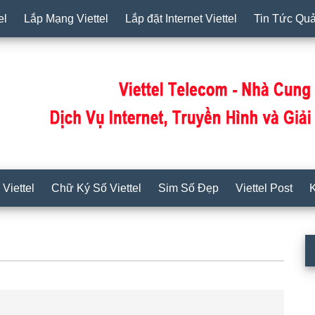
el
Lắp Mạng Viettel
Lắp đặt Internet Viettel
Tin Tức Qu
Viettel
Chữ Ký Số Viettel
Sim Số Đẹp
Viettel Post
K
S
c