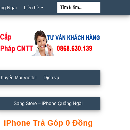
Tìm
kiếm...
ảng Ngãi
Liên hệ
huyến Mãi Viettel
Dịch vụ
idebar
Sang Store – iPhone Quảng Ngãi
hính
iPhone Trả Góp 0 Đồng