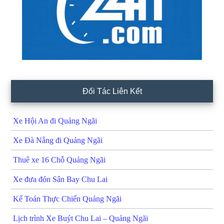
Đối Tác Liên Kết
Xe Hội An đi Quảng Ngãi
Xe Đà Nẵng đi Quảng Ngãi
Thuê xe 16 Chỗ Quảng Ngãi
Xe đưa đón Sân Bay Chu Lai
Kế Toán Thực Chiến Quảng Ngãi
Lịch trình Xe Buýt Chu Lai – Quảng Ngãi