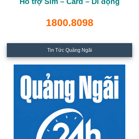
Hỗ trợ Sim – Card – Di động
1800.8098
Tin Tức Quảng Ngãi