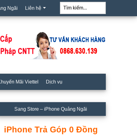
Tìm
kiếm...
ảng Ngãi
Liên hệ
huyến Mãi Viettel
Dịch vụ
idebar
Sang Store – iPhone Quảng Ngãi
hính
iPhone Trả Góp 0 Đồng