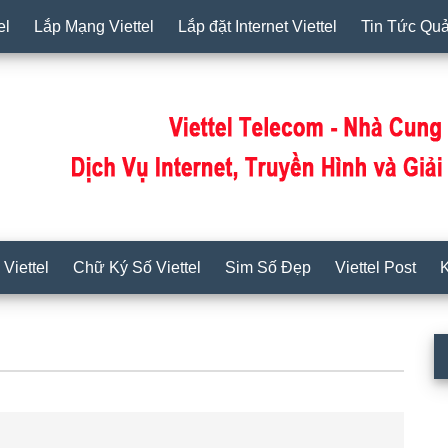
el
Lắp Mạng Viettel
Lắp đặt Internet Viettel
Tin Tức Qu
Viettel
Chữ Ký Số Viettel
Sim Số Đẹp
Viettel Post
K
S
c