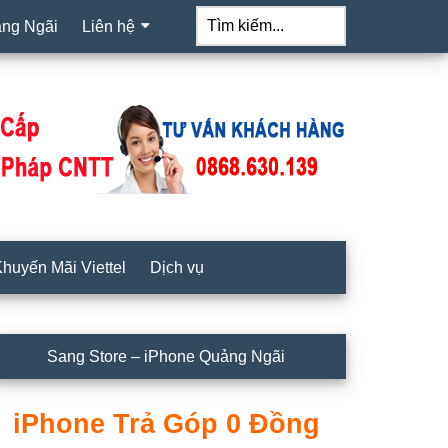
Tìm
kiếm...
ảng Ngãi
Liên hệ
huyến Mãi Viettel
Dịch vụ
idebar
Sang Store – iPhone Quảng Ngãi
hính
iPhone Trả Góp 0 Đồng