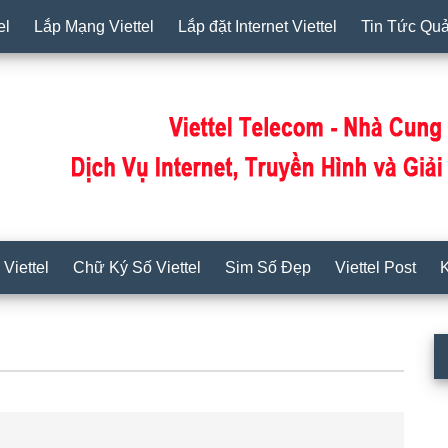
el
Lắp Mạng Viettel
Lắp đặt Internet Viettel
Tin Tức Qu
Viettel
Chữ Ký Số Viettel
Sim Số Đẹp
Viettel Post
K
S
c