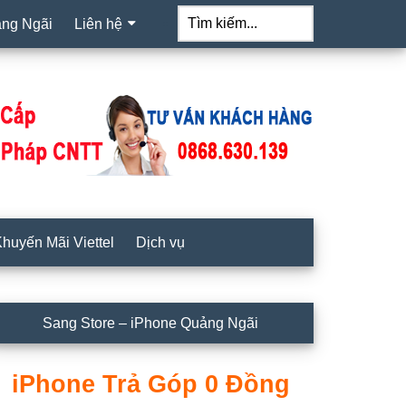
Tìm
kiếm...
ảng Ngãi
Liên hệ
huyến Mãi Viettel
Dịch vụ
idebar
Sang Store – iPhone Quảng Ngãi
hính
iPhone Trả Góp 0 Đồng