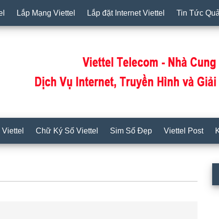
el
Lắp Mạng Viettel
Lắp đặt Internet Viettel
Tin Tức Qu
Viettel
Chữ Ký Số Viettel
Sim Số Đẹp
Viettel Post
K
S
c