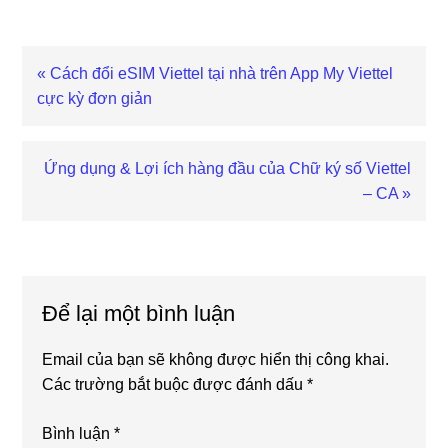
Bài
« Cách đổi eSIM Viettel tại nhà trên App My Viettel
viết
cực kỳ đơn giản
trước
Bài
Ứng dụng & Lợi ích hàng đầu của Chữ ký số Viettel
viết
– CA »
sau
Reader
Interactions
Để lại một bình luận
Email của bạn sẽ không được hiển thị công khai.
Các trường bắt buộc được đánh dấu
*
Bình luận
*