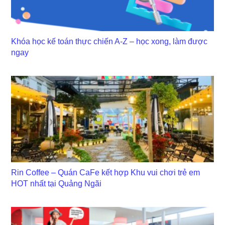
Khóa học kế toán thực chiến A-Z – học xong, làm được
ngay
Rin Coffee – Quán CaFe kết hợp Khu vui chơi trẻ em
HOT nhất tại Quảng Ngãi