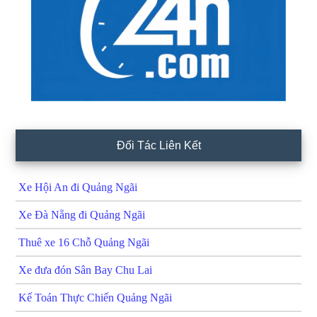
Đối Tác Liên Kết
Xe Hội An đi Quảng Ngãi
Xe Đà Nẵng đi Quảng Ngãi
Thuê xe 16 Chỗ Quảng Ngãi
Xe đưa đón Sân Bay Chu Lai
Kế Toán Thực Chiến Quảng Ngãi