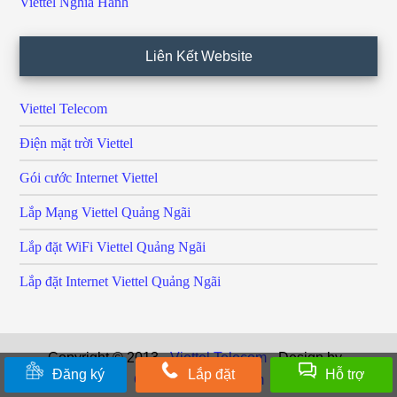
Viettel Nghĩa Hành
Liên Kết Website
Viettel Telecom
Điện mặt trời Viettel
Gói cước Internet Viettel
Lắp Mạng Viettel Quảng Ngãi
Lắp đặt WiFi Viettel Quảng Ngãi
Lắp đặt Internet Viettel Quảng Ngãi
Copyright © 2013 ·
Viettel Telecom
· Design by ·
Đăng ký
Lắp đặt
Hỗ trợ
QuangNgai24h.Com