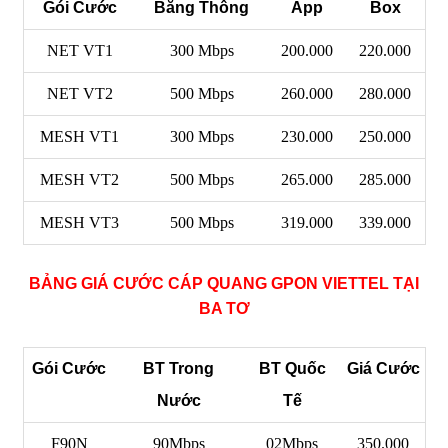
Gói Cước
Băng Thông
App
Box
NET VT1
300 Mbps
200.000
220.000
NET VT2
500 Mbps
260.000
280.000
MESH VT1
300 Mbps
230.000
250.000
MESH VT2
500 Mbps
265.000
285.000
MESH VT3
500 Mbps
319.000
339.000
BẢNG GIÁ CƯỚC CÁP QUANG GPON VIETTEL TẠI
BA TƠ
Gói Cước
BT Trong
BT Quốc
Giá Cước
Nước
Tế
F90N
90Mbps
02Mbps
350.000