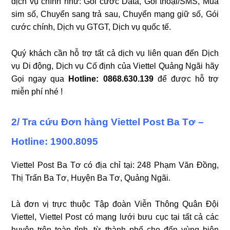
dịch vụ chính như: Gói cước Data, Gói thoại/SMS, Mua
sim số, Chuyển sang trả sau, Chuyển mạng giữ số, Gói
cước chính, Dịch vụ GTGT, Dịch vụ quốc tế.
Quý khách cần hỗ trợ tất cả dịch vụ liên quan đến Dịch
vụ Di động, Dịch vụ Cố định của Viettel Quảng Ngãi hãy
Gọi ngay qua
Hotline: 0868.630.139
để được hỗ trợ
miễn phí nhé !
2/ Tra cứu Đơn hàng Viettel Post Ba Tơ –
Hotline: 1900.8095
Viettel Post Ba Tơ có địa chỉ tại:
248 Phạm Văn Đồng,
Thị Trấn Ba Tơ, Huyện Ba Tơ, Quảng Ngãi.
Là đơn vị trực thuộc Tập đoàn Viễn Thông Quân Đội
Viettel, Viettel Post có mạng lưới bưu cục tại tất cả các
huyện trên toàn tỉnh, từ thành phố cho đến vùng biên