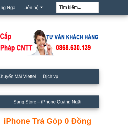
ảng Ngãi
Liên hệ
Tìm
kiếm...
huyến Mãi Viettel
Dịch vụ
idebar
Sang Store – iPhone Quảng Ngãi
hính
iPhone Trả Góp 0 Đồng