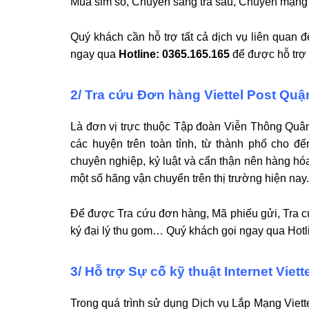
Mua sim số, Chuyển sang trả sau, Chuyển mạng g
Quý khách cần hỗ trợ tất cả dịch vụ liên quan đ
ngay qua
Hotline: 0365.165.165
để được hỗ trợ 
2/ Tra cứu Đơn hàng Viettel Post Quận
Là đơn vị trực thuộc Tập đoàn Viễn Thông Quân Đ
các huyện trên toàn tỉnh, từ thành phố cho đế
chuyên nghiệp, kỷ luật và cẩn thận nên hàng hóa
một số hãng vận chuyển trên thị trường hiện nay.
Để được Tra cứu đơn hàng, Mã phiếu gửi, Tra c
ký đại lý thu gom… Quý khách gọi ngay qua Hotl
3/ Hỗ trợ Sự cố kỹ thuật Internet Viett
Trong quá trình sử dụng Dịch vụ Lắp Mạng Viett