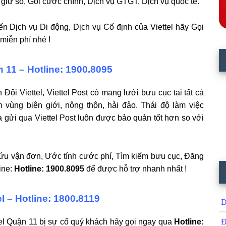
iữ số, Gói cước chính, Dịch vụ GTGT, Dịch vụ quốc tế.
ến Dịch vụ Di động, Dịch vụ Cố định của Viettel hãy Gọi
miễn phí nhé !
 11 – Hotline: 1900.8095
ội Viettel, Viettel Post có mạng lưới bưu cục tại tất cả
n vùng biên giới, nông thôn, hải đảo. Thái độ làm việc
 gửi qua Viettel Post luôn được bảo quản tốt hơn so với
ứu vận đơn, Ước tính cước phí, Tìm kiếm bưu cục, Đăng
ine:
Hotline: 1900.8095
để được hỗ trợ nhanh nhất !
el – Hotline: 1800.8119
Đ
el Quận 11 bị sự cố quý khách hãy gọi ngay qua
Hotline:
Đ