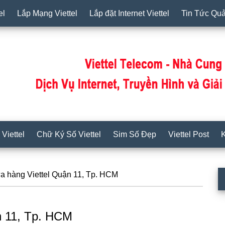
el
Lắp Mạng Viettel
Lắp đặt Internet Viettel
Tin Tức Qu
Viettel
Chữ Ký Số Viettel
Sim Số Đẹp
Viettel Post
K
a hàng Viettel Quận 11, Tp. HCM
S
c
n 11, Tp. HCM