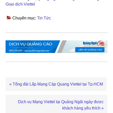
Giao dịch Viettel
Chuyên mục:
Tin Tức
Bài
« Tổng đài Lắp Mạng Cáp Quang Viettel tại Tp.HCM
viết
trước
Bài
Dịch vụ Mạng Viettel tại Quảng Ngãi ngày được
viết
khách hàng yêu thích »