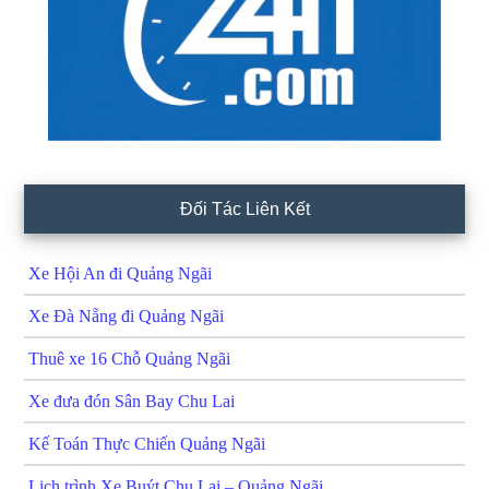
Đối Tác Liên Kết
Xe Hội An đi Quảng Ngãi
Xe Đà Nẵng đi Quảng Ngãi
Thuê xe 16 Chỗ Quảng Ngãi
Xe đưa đón Sân Bay Chu Lai
Kế Toán Thực Chiến Quảng Ngãi
Lịch trình Xe Buýt Chu Lai – Quảng Ngãi