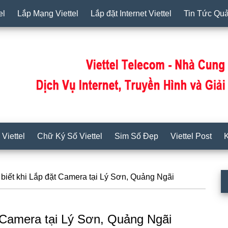
el
Lắp Mạng Viettel
Lắp đặt Internet Viettel
Tin Tức Qu
Viettel
Chữ Ký Số Viettel
Sim Số Đẹp
Viettel Post
K
biết khi Lắp đặt Camera tại Lý Sơn, Quảng Ngãi
S
c
̣t Camera tại Lý Sơn, Quảng Ngãi