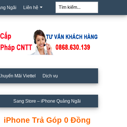
Tìm
kiếm...
ảng Ngãi
Liên hệ
huyến Mãi Viettel
Dịch vụ
idebar
Sang Store – iPhone Quảng Ngãi
hính
iPhone Trả Góp 0 Đồng