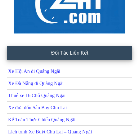
Đối Tác Liên Kết
Xe Hội An đi Quảng Ngãi
Xe Đà Nẵng đi Quảng Ngãi
Thuê xe 16 Chỗ Quảng Ngãi
Xe đưa đón Sân Bay Chu Lai
Kế Toán Thực Chiến Quảng Ngãi
Lịch trình Xe Buýt Chu Lai – Quảng Ngãi