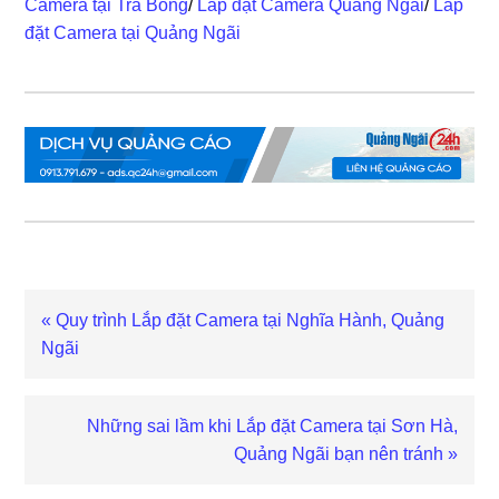
Camera tại Trà Bồng
/
Lắp đặt Camera Quảng Ngãi
/
Lắp
đặt Camera tại Quảng Ngãi
Bài
« Quy trình Lắp đặt Camera tại Nghĩa Hành, Quảng
viết
Ngãi
trước
Bài
Những sai lầm khi Lắp đặt Camera tại Sơn Hà,
viết
Quảng Ngãi bạn nên tránh »
sau