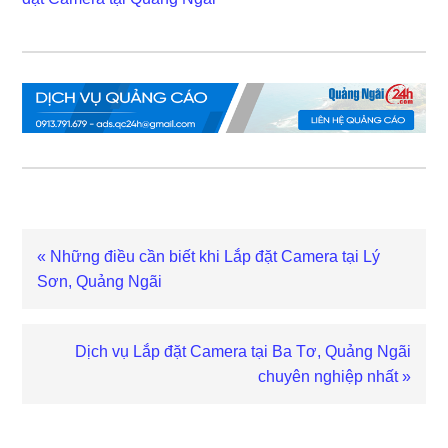
Bài
« Những điều cần biết khi Lắp đặt Camera tại Lý
viết
Sơn, Quảng Ngãi
trước
Bài
Dịch vụ Lắp đặt Camera tại Ba Tơ, Quảng Ngãi
viết
chuyên nghiệp nhất »
sau
Reader