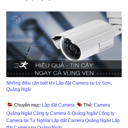
Những điều cần biết khi Lắp đặt Camera tại Lý Sơn,
Quảng Ngãi
Chuyên mục:
Lắp đặt Camera
Thẻ:
Camera
Quảng Ngãi
/
Công ty Camera ở Quảng Ngãi
/
Công ty
Camera tại Tư Nghĩa
/
Lắp đặt Camera Quảng Ngãi
/
Lắp
đặt Camera tại Quảng Ngãi