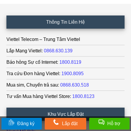
Footer
Thông Tin Liên Hệ
Viettel Telecom – Trung Tâm Viettel
Lắp Mạng Viettel:
0868.630.139
Báo hỏng Sự cố Internet:
1800.8119
Tra cứu Đơn hàng Viettel:
1900.8095
Mua sim, Chuyển trả sau:
0868.630.518
Tư vấn Mua hàng Viettel Store:
1800.8123
Khu Vực Lắp Đặt
Đăng ký
Lắp đặt
Hỗ trợ